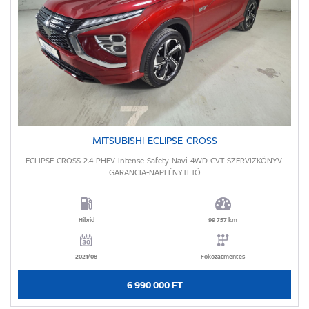
MITSUBISHI ECLIPSE CROSS
ECLIPSE CROSS 2.4 PHEV Intense Safety Navi 4WD CVT SZERVIZKÖNYV-
GARANCIA-NAPFÉNYTETŐ
Hibrid
99 757 km
2021/08
Fokozatmentes
6 990 000 FT