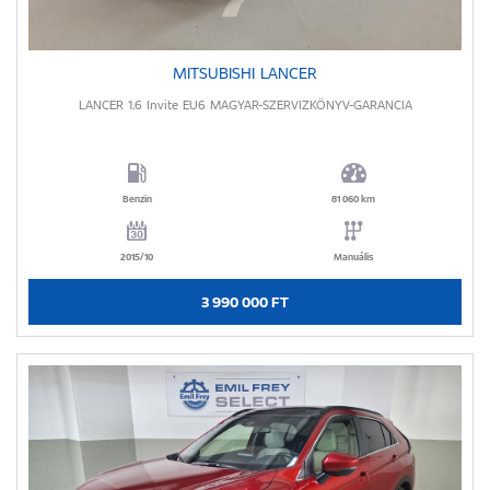
MITSUBISHI LANCER
LANCER 1.6 Invite EU6 MAGYAR-SZERVIZKÖNYV-GARANCIA
Benzin
81 060 km
2015/10
Manuális
3 990 000 FT