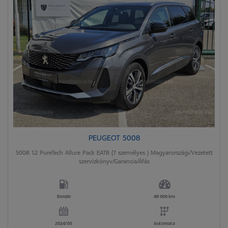
PEUGEOT 5008
5008 1.2 PureTech Allure Pack EAT8 (7 személyes ) Magyarországi/Vezetett
szervizkönyv/Garancia/Áfás
Benzin
48 000 km
2024/05
Automata