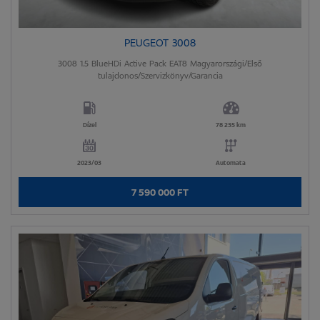
PEUGEOT 3008
3008 1.5 BlueHDi Active Pack EAT8 Magyarországi/Első
tulajdonos/Szervizkönyv/Garancia
Dízel
78 235 km
2023/03
Automata
7 590 000 FT