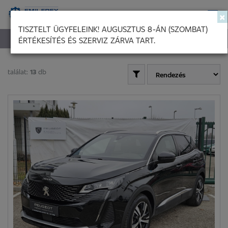
×
TISZTELT ÜGYFELEINK! AUGUSZTUS 8-ÁN (SZOMBAT)
ÉRTÉKESÍTÉS ÉS SZERVIZ ZÁRVA TART.
KIEMELT HASZNÁLTAUTÓ KÍNÁLATUNK
találat:
13
db