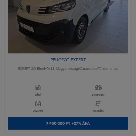
PEUGEOT EXPERT
EXPERT 2.0 BlueHDi L3 Magyarországi/Garanciális/Törésmentes
Dízel
24 650 km
2025/04
Manuális
7 450 000 FT +27% ÁFA