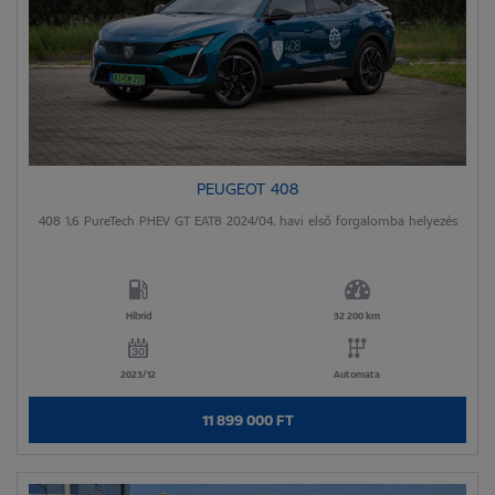
PEUGEOT 408
408 1.6 PureTech PHEV GT EAT8 2024/04. havi első forgalomba helyezés
Hibrid
32 200 km
2023/12
Automata
11 899 000 FT