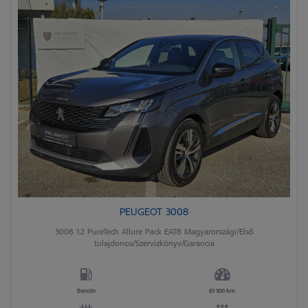
PEUGEOT 3008
3008 1.2 PureTech Allure Pack EAT8 Magyarországi/Első
tulajdonos/Szervizkönyv/Garancia
Benzin
61 100 km