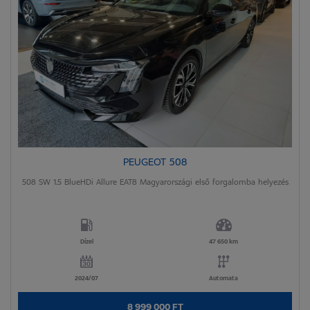
PEUGEOT 508
508 SW 1.5 BlueHDi Allure EAT8 Magyarországi első forgalomba helyezés
Dízel
47 650 km
2024/07
Automata
8 999 000 FT