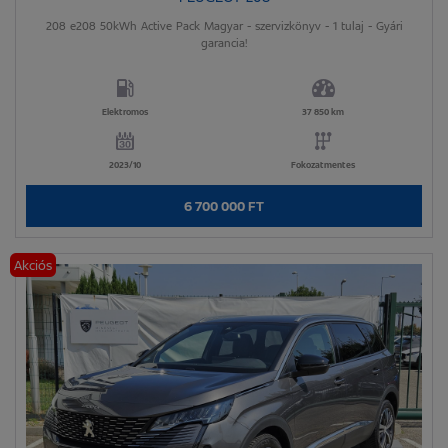
208 e208 50kWh Active Pack Magyar - szervizkönyv - 1 tulaj - Gyári
garancia!
Elektromos
37 850 km
2023/10
Fokozatmentes
6 700 000 FT
Akciós