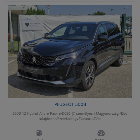
PEUGEOT 5008
5008 1.2 Hybrid Allure Pack e-DCS6 (7 személyes ) Magyarországi/Első
tulajdonos/Szervizkönyv/Garancia/Áfás