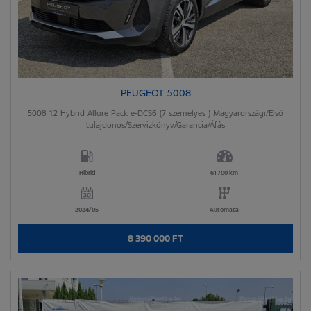
PEUGEOT 5008
5008 1.2 Hybrid Allure Pack e-DCS6 (7 személyes ) Magyarországi/Első
tulajdonos/Szervizkönyv/Garancia/Áfás
Hibrid
61 700 km
2024/05
Automata
8 390 000 FT