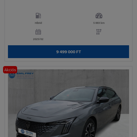
Hibrid
5 883 km
2025/02
9 499 000 FT
Akciós