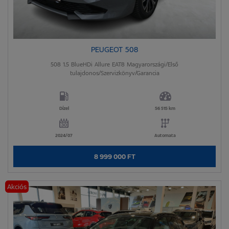
PEUGEOT 508
508 1.5 BlueHDi Allure EAT8 Magyarországi/Első
tulajdonos/Szervizkönyv/Garancia
Dízel
56 515 km
2024/07
Automata
8 999 000 FT
Akciós