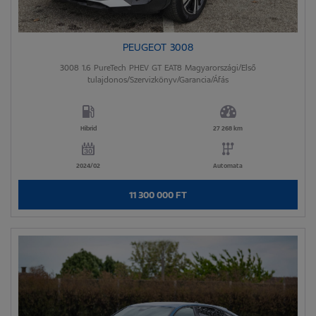
PEUGEOT 3008
3008 1.6 PureTech PHEV GT EAT8 Magyarországi/Első
tulajdonos/Szervizkönyv/Garancia/Áfás
Hibrid
27 268 km
2024/02
Automata
11 300 000 FT