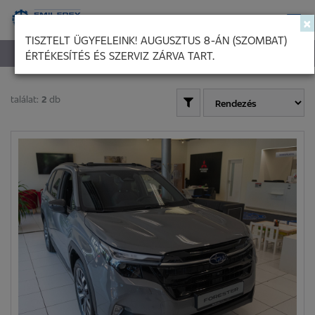
×
TISZTELT ÜGYFELEINK! AUGUSZTUS 8-ÁN (SZOMBAT)
ÉRTÉKESÍTÉS ÉS SZERVIZ ZÁRVA TART.
SZALONAUTÓK
találat:
2
db