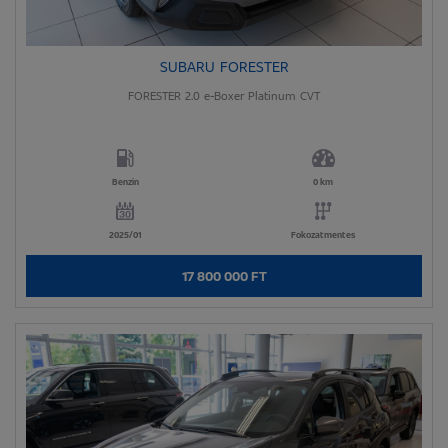
SUBARU FORESTER
FORESTER 2.0 e-Boxer Platinum CVT
Benzin
0 km
2025/01
Fokozatmentes
17 800 000 FT