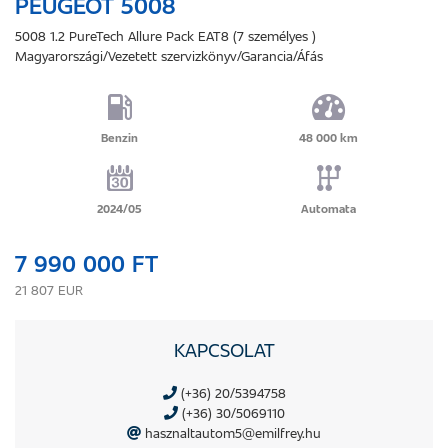
PEUGEOT 5008
5008 1.2 PureTech Allure Pack EAT8 (7 személyes )
Magyarországi/Vezetett szervizkönyv/Garancia/Áfás
Benzin
48 000 km
2024/05
Automata
7 990 000 FT
21 807 EUR
KAPCSOLAT
(+36) 20/5394758
(+36) 30/5069110
hasznaltautom5@emilfrey.hu