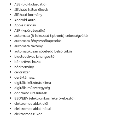
ABS (blokkolásgátló)
állítható hátsó ülések
állítható kormány
Android Auto
Apple CarPlay
ASR (kipörgésgátló)
automata (8 fokozatú tiptronic) sebességváltó
automata fényszórókapcsolás
automata távfény
automatikusan sötétedő belső tükör
bluetooth-os kihangosító
bőr-szövet huzat
bőrkormány
centrálzár
deréktámasz
digitális kétzónás klíma
digitális műszeregység
dönthető utasülések
EBD/EBV (elektronikus fékerő-elosztó)
elektromos ablak elöl
elektromos ablak hátul
elektromos tükör