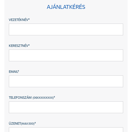
AJÁNLATKÉRÉS
VEZETÉKNÉV
*
KERESZTNÉV
*
EMAIL
*
TELEFONSZÁM
*
(06XXXXXXXXX)
ÜZENET
*
(MAX:500)