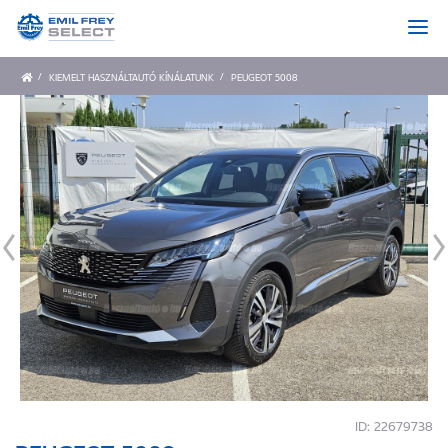
KIEMELT HASZNÁLTAUTÓ KÍNÁLATUNK
PEUGEOT 5008
ID: 22679738