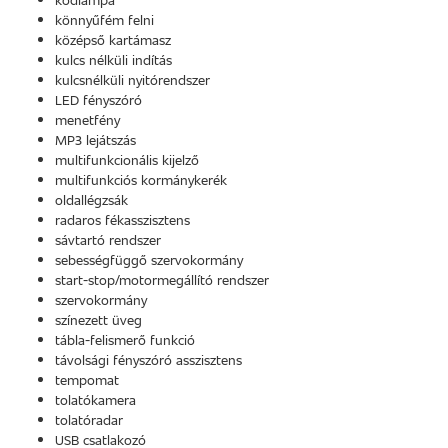
könnyűfém felni
középső kartámasz
kulcs nélküli indítás
kulcsnélküli nyitórendszer
LED fényszóró
menetfény
MP3 lejátszás
multifunkcionális kijelző
multifunkciós kormánykerék
oldallégzsák
radaros fékasszisztens
sávtartó rendszer
sebességfüggő szervokormány
start-stop/motormegállító rendszer
szervokormány
színezett üveg
tábla-felismerő funkció
távolsági fényszóró asszisztens
tempomat
tolatókamera
tolatóradar
USB csatlakozó