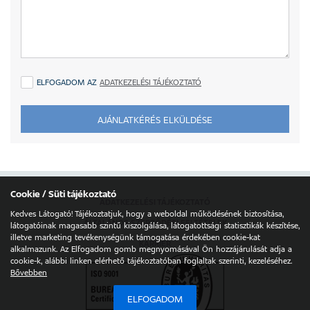
ELFOGADOM AZ
ADATKEZELÉSI TÁJÉKOZTATÓ
AJÁNLATKÉRÉS ELKÜLDÉSE
Cookie / Süti tájékoztató
ADATKEZELÉSI TÁJÉKOZTATÓ
Kedves Látogató! Tájékoztatjuk, hogy a weboldal működésének biztosítása,
ÁLTALÁNOS SZERZŐDÉSI FELTÉTELEK
látogatóinak magasabb szintű kiszolgálása, látogatottsági statisztikák készítése,
illetve marketing tevékenységünk támogatása érdekében cookie-kat
KARRIER
alkalmazunk. Az Elfogadom gomb megnyomásával Ön hozzájárulását adja a
cookie-k, alábbi linken elérhető tájékoztatóban foglaltak szerinti, kezeléséhez.
Bővebben
ELFOGADOM