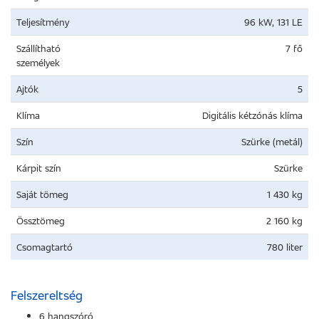
Teljesítmény
96 kW, 131 LE
Szállítható
7 fő
személyek
Ajtók
5
Klíma
Digitális kétzónás klíma
Szín
Szürke (metál)
Kárpit szín
Szürke
Saját tömeg
1 430 kg
Össztömeg
2 160 kg
Csomagtartó
780 liter
Felszereltség
6 hangszóró