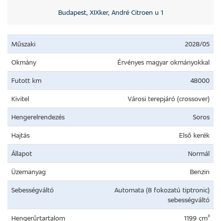
Budapest, XIXker, André Citroen u 1
Műszaki
2028/05
Okmány
Érvényes magyar okmányokkal
Futott km
48000
Kivitel
Városi terepjáró (crossover)
Hengerelrendezés
Soros
Hajtás
Első kerék
Állapot
Normál
Üzemanyag
Benzin
Sebességváltó
Automata (8 fokozatú tiptronic)
sebességváltó
Hengerűrtartalom
1199 cm³