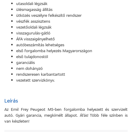
utasoldali légzsák
ülésmagasság állítás
ütközés veszélyre felkészítő rendszer
vészfék asszisztens
vezetőoldali légzsák
visszagurulás-gátló
ÁFA visszaigényelhető
autóbeszámítás lehetséges
első forgalomba helyezés Magyarországon
első tulajdonostól
garanciális
nem dohányzó
rendszeresen karbantartott
vezetett szervizkönyv.
Leírás
Az Emil Frey Peugeot M5-ben forgalomba helyezett és szervizelt
autó. Gyári garancia, megkímélt állapot. Áfás! Több féle színben is
van készleten!