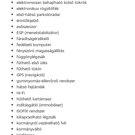
elektromosan behajtható külső tükrök
elektronikus rögzítőfék
első-hátsó parkolóradar
érintőkijelző
esőszenzor
ESP (menetstabilizátor)
fáradtságérzékelő
fedélzeti komputer
fényszóró magasságállítás
függönylégzsák
fűthető első ülés
fűthető tükör
GPS (navigáció)
guminyomás-ellenőrző rendszer
hátsó fejtámlák
Hi-Fi
hűthető kartámasz
indításgátló (immobiliser)
ISOFIX rendszer
kikapcsolható légzsák
kormányról vezérelhető hifi
kormányváltó
ködlámpa