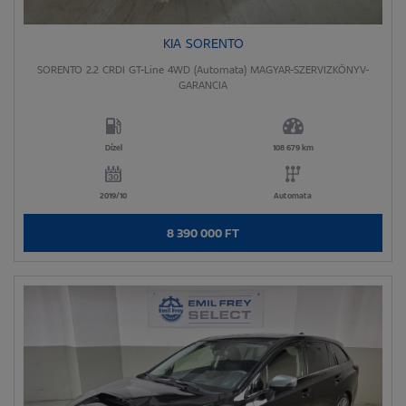
KIA SORENTO
SORENTO 2.2 CRDI GT-Line 4WD (Automata) MAGYAR-SZERVIZKÖNYV-
GARANCIA
Dízel
108 679 km
2019/10
Automata
8 390 000 FT