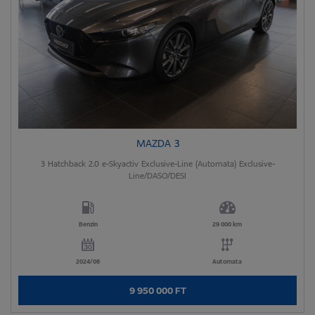
MAZDA 3
3 Hatchback 2.0 e-Skyactiv Exclusive-Line (Automata) Exclusive-
Line/DASO/DESI
Benzin
29 000 km
2024/08
Automata
9 950 000 FT