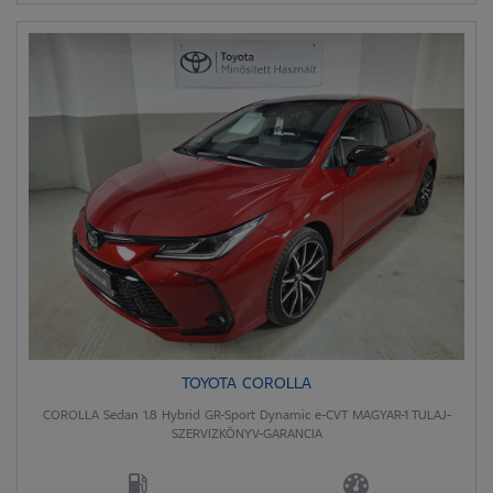
TOYOTA COROLLA
COROLLA Sedan 1.8 Hybrid GR-Sport Dynamic e-CVT MAGYAR-1 TULAJ-
SZERVIZKÖNYV-GARANCIA