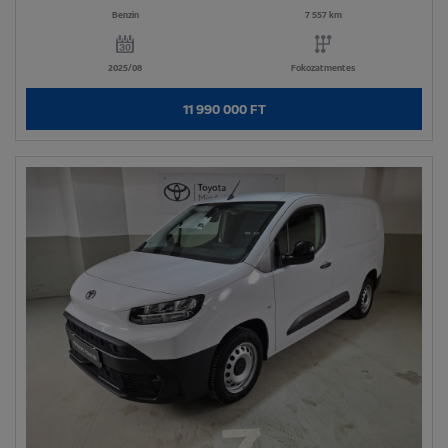
Benzin
7 557 km
2025/08
Fokozatmentes
11 990 000 FT