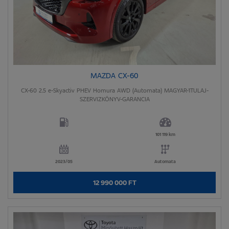
MAZDA CX-60
CX-60 2.5 e-Skyactiv PHEV Homura AWD (Automata) MAGYAR-1TULAJ-
SZERVIZKÖNYV-GARANCIA
101 119 km
2023/05
Automata
12 990 000 FT