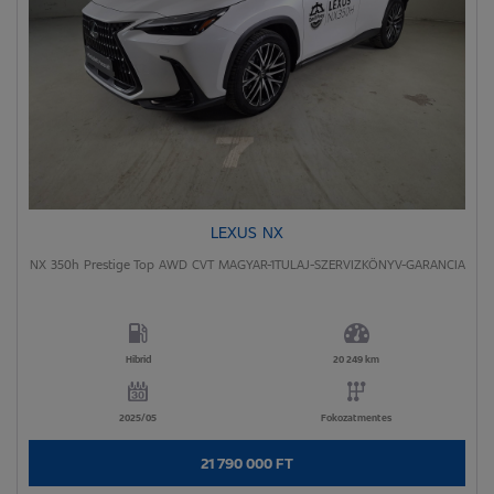
LEXUS NX
NX 350h Prestige Top AWD CVT MAGYAR-1TULAJ-SZERVIZKÖNYV-GARANCIA
Hibrid
20 249 km
2025/05
Fokozatmentes
21 790 000 FT