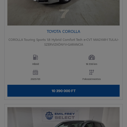
TOYOTA COROLLA
COROLLA Touring Sports 1.8 Hybrid Comfort Tech e-CVT MAGYAR-1 TULAJ-
SZERVIZKÖNYV-GARANCIA
Hibrid
16 336 km
2025/03
Fokozatmentes
10 390 000 FT