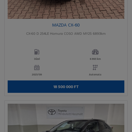
MAZDA CX-60
CX-60 D 254LE Homura COSO AWD MY25 6893km
Dízel
6 893 km
2025/09
Automata
18 500 000 FT