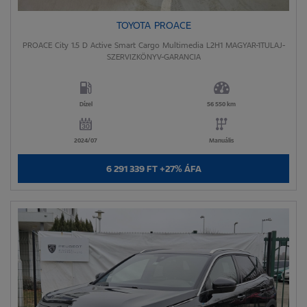
TOYOTA PROACE
PROACE City 1.5 D Active Smart Cargo Multimedia L2H1 MAGYAR-1TULAJ-
SZERVIZKÖNYV-GARANCIA
Dízel
56 550 km
2024/07
Manuális
6 291 339 FT +27% ÁFA