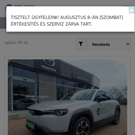
×
TISZTELT ÜGYFELEINK! AUGUSZTUS 8-ÁN (SZOMBAT)
ÉRTÉKESÍTÉS ÉS SZERVIZ ZÁRVA TART.
KIEMELT HASZNÁLTAUTÓ KÍNÁLATUNK
találat:
77
db