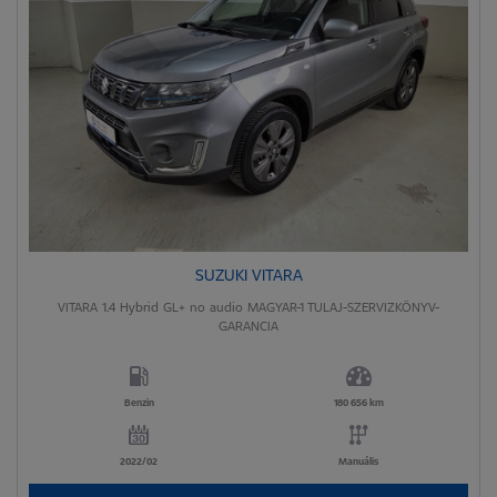
SUZUKI VITARA
VITARA 1.4 Hybrid GL+ no audio MAGYAR-1 TULAJ-SZERVIZKÖNYV-
GARANCIA
Benzin
180 656 km
2022/02
Manuális