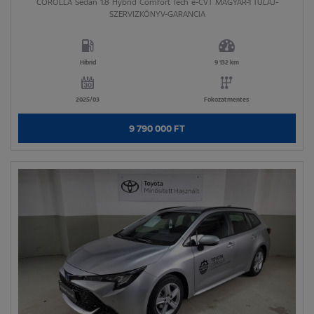
COROLLA Sedan 1.8 Hybrid Comfort Tech e-CVT MAGYAR-1 TULAJ-
SZERVIZKÖNYV-GARANCIA
Hibrid
9 132 km
2025/03
Fokozatmentes
9 790 000 FT