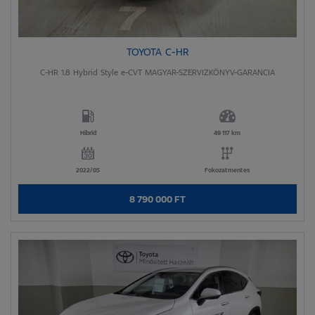
TOYOTA C-HR
C-HR 1.8 Hybrid Style e-CVT MAGYAR-SZERVIZKÖNYV-GARANCIA
Hibrid
49 117 km
2022/05
Fokozatmentes
8 790 000 FT