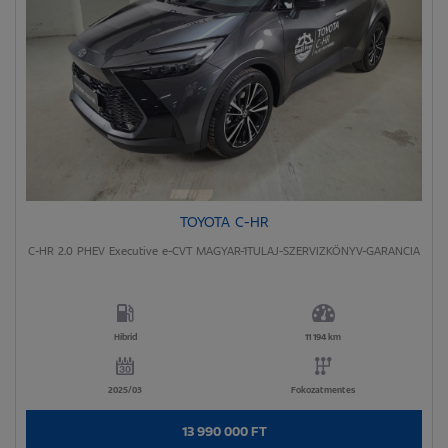
TOYOTA C-HR
C-HR 2.0 PHEV Executive e-CVT MAGYAR-1TULAJ-SZERVIZKÖNYV-GARANCIA
Hibrid
11 194 km
2025/03
Fokozatmentes
13 990 000 FT