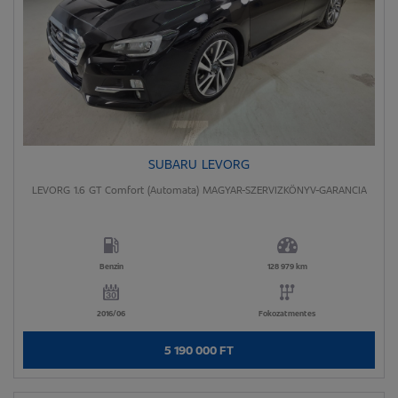
SUBARU LEVORG
LEVORG 1.6 GT Comfort (Automata) MAGYAR-SZERVIZKÖNYV-GARANCIA
Benzin
128 979 km
2016/06
Fokozatmentes
5 190 000 FT