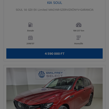
KIA SOUL
SOUL 1.6 GDI EX Limited MAGYAR-SZERVIZKÖNYV-GARANCIA
Benzin
109 237 km
2018/07
Manuális
4 590 000 FT