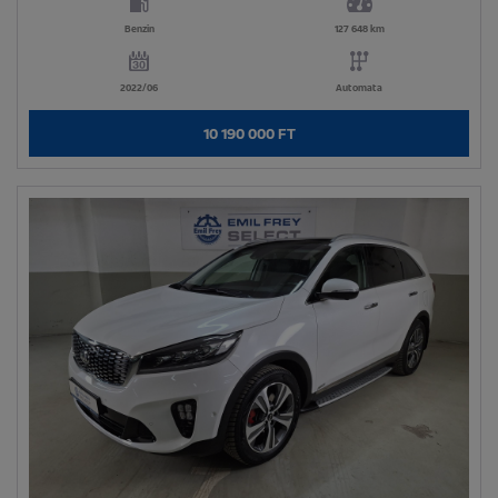
Benzin
127 648 km
2022/06
Automata
10 190 000 FT