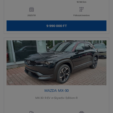
19 100 km
2025/01
Fokozatmentes
9 990 000 FT
MAZDA MX-30
MX-30 R-EV e-Skyactiv Edition-R