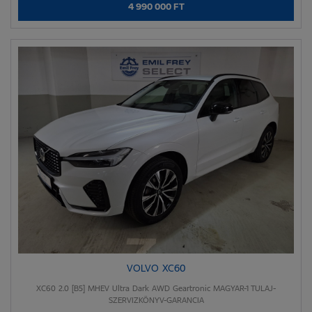
4 990 000 FT
VOLVO XC60
XC60 2.0 [B5] MHEV Ultra Dark AWD Geartronic MAGYAR-1 TULAJ-
SZERVIZKÖNYV-GARANCIA