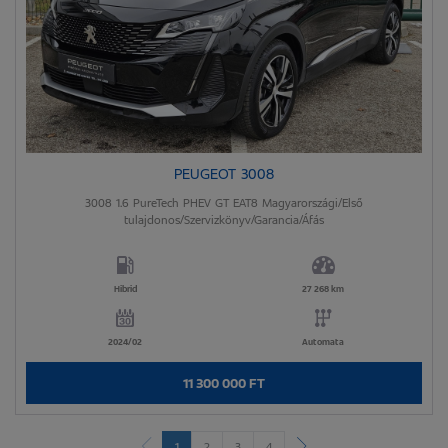
PEUGEOT 3008
3008 1.6 PureTech PHEV GT EAT8 Magyarországi/Első
tulajdonos/Szervizkönyv/Garancia/Áfás
Hibrid
27 268 km
2024/02
Automata
11 300 000 FT
1
2
3
4