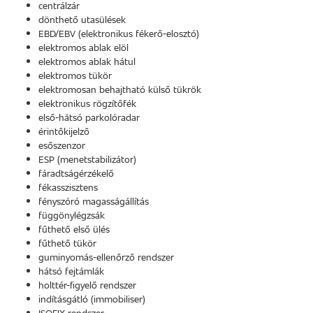
centrálzár
dönthető utasülések
EBD/EBV (elektronikus fékerő-elosztó)
elektromos ablak elöl
elektromos ablak hátul
elektromos tükör
elektromosan behajtható külső tükrök
elektronikus rögzítőfék
első-hátsó parkolóradar
érintőkijelző
esőszenzor
ESP (menetstabilizátor)
fáradtságérzékelő
fékasszisztens
fényszóró magasságállítás
függönylégzsák
fűthető első ülés
fűthető tükör
guminyomás-ellenőrző rendszer
hátsó fejtámlák
holttér-figyelő rendszer
indításgátló (immobiliser)
ISOFIX rendszer