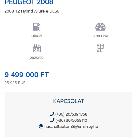
PEUGEOT 2008
2008 1.2 Hybrid Allure e-DCS6
Hibrid
5 883 km
2025/02
9 499 000 FT
25 925 EUR
KAPCSOLAT
(+36) 20/5394758
(+36) 30/5069110
hasznaltautom5@emilfrey.hu