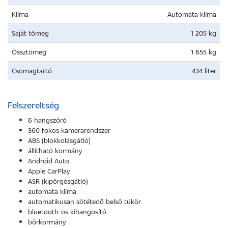
Klíma
Automata klíma
Saját tömeg
1 205 kg
Össztömeg
1 655 kg
Csomagtartó
434 liter
Felszereltség
6 hangszóró
360 fokos kamerarendszer
ABS (blokkolásgátló)
állítható kormány
Android Auto
Apple CarPlay
ASR (kipörgésgátló)
automata klíma
automatikusan sötétedő belső tükör
bluetooth-os kihangosító
bőrkormány