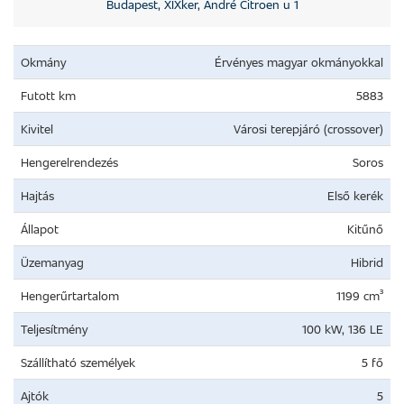
Budapest, XIXker, André Citroen u 1
Okmány
Érvényes magyar okmányokkal
Futott km
5883
Kivitel
Városi terepjáró (crossover)
Hengerelrendezés
Soros
Hajtás
Első kerék
Állapot
Kitűnő
Üzemanyag
Hibrid
Hengerűrtartalom
1199 cm³
Teljesítmény
100 kW, 136 LE
Szállítható személyek
5 fő
Ajtók
5