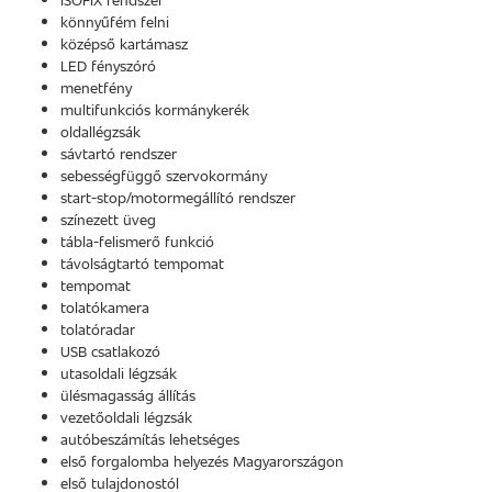
könnyűfém felni
középső kartámasz
LED fényszóró
menetfény
multifunkciós kormánykerék
oldallégzsák
sávtartó rendszer
sebességfüggő szervokormány
start-stop/motormegállító rendszer
színezett üveg
tábla-felismerő funkció
távolságtartó tempomat
tempomat
tolatókamera
tolatóradar
USB csatlakozó
utasoldali légzsák
ülésmagasság állítás
vezetőoldali légzsák
autóbeszámítás lehetséges
első forgalomba helyezés Magyarországon
első tulajdonostól