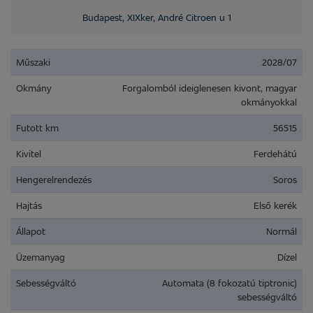
Budapest, XIXker, André Citroen u 1
Műszaki
2028/07
Okmány
Forgalomból ideiglenesen kivont, magyar
okmányokkal
Futott km
56515
Kivitel
Ferdehátú
Hengerelrendezés
Soros
Hajtás
Első kerék
Állapot
Normál
Üzemanyag
Dízel
Sebességváltó
Automata (8 fokozatú tiptronic)
sebességváltó