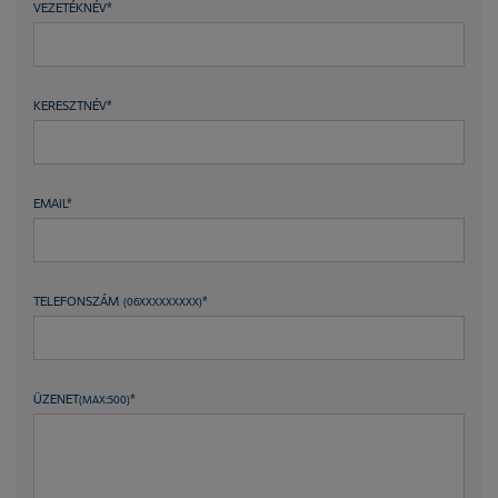
VEZETÉKNÉV
*
KERESZTNÉV
*
EMAIL
*
TELEFONSZÁM
*
(06XXXXXXXXX)
ÜZENET
*
(MAX:500)