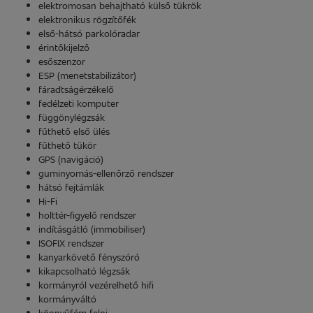
elektromosan behajtható külső tükrök
elektronikus rögzítőfék
első-hátsó parkolóradar
érintőkijelző
esőszenzor
ESP (menetstabilizátor)
fáradtságérzékelő
fedélzeti komputer
függönylégzsák
fűthető első ülés
fűthető tükör
GPS (navigáció)
guminyomás-ellenőrző rendszer
hátsó fejtámlák
Hi-Fi
holttér-figyelő rendszer
indításgátló (immobiliser)
ISOFIX rendszer
kanyarkövető fényszóró
kikapcsolható légzsák
kormányról vezérelhető hifi
kormányváltó
könnyűfém felni