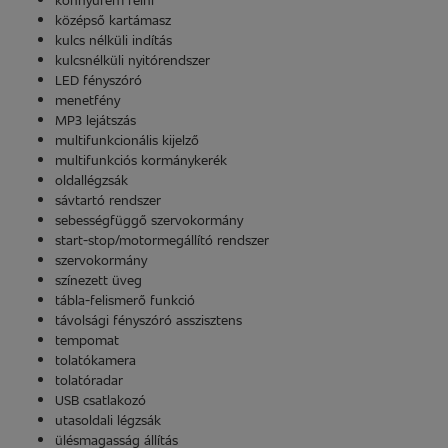
középső kartámasz
kulcs nélküli indítás
kulcsnélküli nyitórendszer
LED fényszóró
menetfény
MP3 lejátszás
multifunkcionális kijelző
multifunkciós kormánykerék
oldallégzsák
sávtartó rendszer
sebességfüggő szervokormány
start-stop/motormegállító rendszer
szervokormány
színezett üveg
tábla-felismerő funkció
távolsági fényszóró asszisztens
tempomat
tolatókamera
tolatóradar
USB csatlakozó
utasoldali légzsák
ülésmagasság állítás