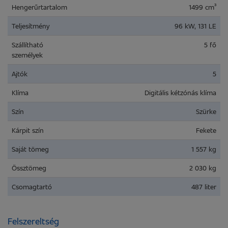
Hengerűrtartalom
1499 cm³
Teljesítmény
96 kW, 131 LE
Szállítható
5 fő
személyek
Ajtók
5
Klíma
Digitális kétzónás klíma
Szín
Szürke
Kárpit szín
Fekete
Saját tömeg
1 557 kg
Össztömeg
2 030 kg
Csomagtartó
487 liter
Felszereltség