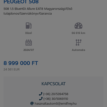
PEUGEOT 508
508 1.5 BlueHDi Allure EAT8 Magyarországi/Első
tulajdonos/Szervizkönyv/Garancia
Dízel
56 515 km
2024/07
Automata
8 999 000 FT
24 561 EUR
KAPCSOLAT
(+36) 20/5394758
(+36) 30/5069110
hasznaltautom5@emilfrey.hu