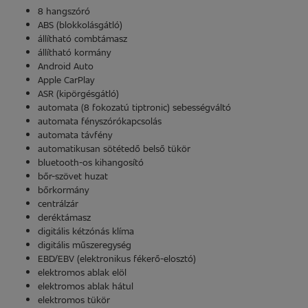
8 hangszóró
ABS (blokkolásgátló)
állítható combtámasz
állítható kormány
Android Auto
Apple CarPlay
ASR (kipörgésgátló)
automata (8 fokozatú tiptronic) sebességváltó
automata fényszórókapcsolás
automata távfény
automatikusan sötétedő belső tükör
bluetooth-os kihangosító
bőr-szövet huzat
bőrkormány
centrálzár
deréktámasz
digitális kétzónás klíma
digitális műszeregység
EBD/EBV (elektronikus fékerő-elosztó)
elektromos ablak elöl
elektromos ablak hátul
elektromos tükör