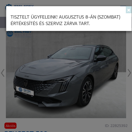
×
TISZTELT ÜGYFELEINK! AUGUSZTUS 8-ÁN (SZOMBAT)
ÉRTÉKESÍTÉS ÉS SZERVIZ ZÁRVA TART.
KIEMELT HASZNÁLTAUTÓ KÍNÁLATUNK
PEUGEOT 508
ID: 22825392
Akciós