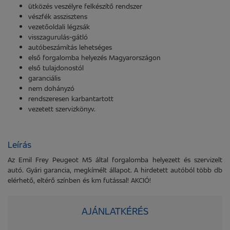
ütközés veszélyre felkészítő rendszer
vészfék asszisztens
vezetőoldali légzsák
visszagurulás-gátló
autóbeszámítás lehetséges
első forgalomba helyezés Magyarországon
első tulajdonostól
garanciális
nem dohányzó
rendszeresen karbantartott
vezetett szervizkönyv.
Leírás
Az Emil Frey Peugeot M5 által forgalomba helyezett és szervizelt
autó. Gyári garancia, megkímélt állapot. A hirdetett autóból több db
elérhető, eltérő színben és km futással! AKCIÓ!
AJÁNLATKÉRÉS